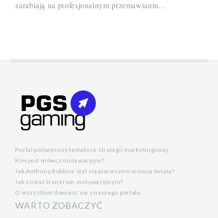
zarabiają na profesjonalnym przemawianiu...
Portal poświęcony tematyce strategii marketingowej.
Kim jest mówca motywacyjny?
Jak Anthony Robbins stał się pierwszym mówcą świata?
Jak zostać trenerem motywacyjnym?
O wszystkim dowiesz się z naszego portalu.
WARTO ZOBACZYĆ