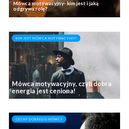
Mówca motywacyjny- kim jest i jaką
odgrywa rolę?
KIM JEST MÓWCA MOTYWACYJNY?
Mówca motywacyjny, czyli dobra
energia jest ceniona!
CECHY DOBREGO MÓWCY